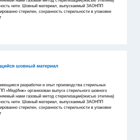
няемый нами газовый метод стерилизации(окисью этилена)
чность нити. Шовный материал, выпускаемый ЗАОНПП
ированно стерилен, сохранность стерильности в упаковке
т
щийся шовный материал
иеся разработки и опыт производства стерильных
ПП «МедИнж» организован выпуск стерильного шовного
няемый нами газовый метод стерилизации(окисью этилена)
чность нити. Шовный материал, выпускаемый ЗАОНПП
ированно стерилен, сохранность стерильности в упаковке
т