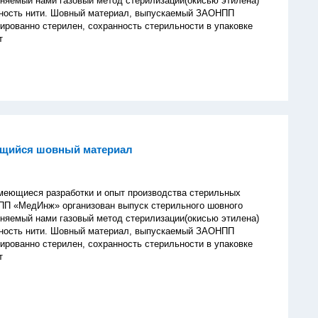
няемый нами газовый метод стерилизации(окисью этилена)
чность нити. Шовный материал, выпускаемый ЗАОНПП
ированно стерилен, сохранность стерильности в упаковке
т
щийся шовный материал
иеся разработки и опыт производства стерильных
ПП «МедИнж» организован выпуск стерильного шовного
няемый нами газовый метод стерилизации(окисью этилена)
чность нити. Шовный материал, выпускаемый ЗАОНПП
ированно стерилен, сохранность стерильности в упаковке
т