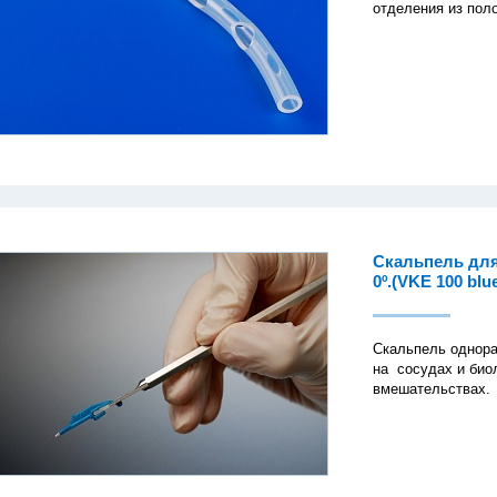
отделения из пол
Скальпель для
0º.(VKE 100 blu
Скальпель однора
на сосудах и био
вмешательствах.