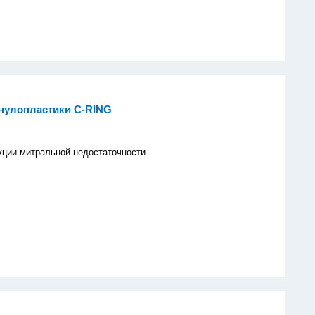
нулопластики C-RING
кции митральной недостаточности