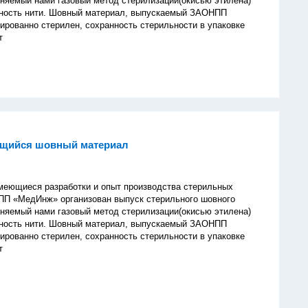
няемый нами газовый метод стерилизации(окисью этилена)
чность нити. Шовный материал, выпускаемый ЗАОНПП
ированно стерилен, сохранность стерильности в упаковке
т
щийся шовный материал
иеся разработки и опыт производства стерильных
ПП «МедИнж» организован выпуск стерильного шовного
няемый нами газовый метод стерилизации(окисью этилена)
чность нити. Шовный материал, выпускаемый ЗАОНПП
ированно стерилен, сохранность стерильности в упаковке
т