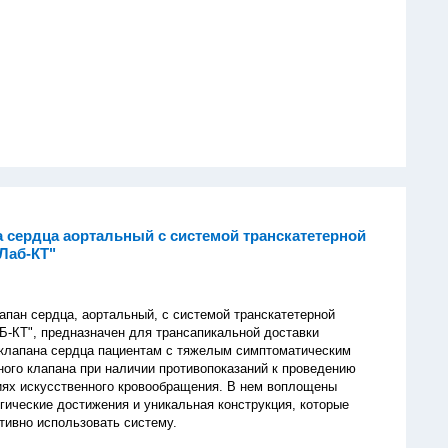
а сердца аортальный с системой транскатетерной
Лаб-КТ"
апан сердца, аортальный, с системой транскатетерной
-КТ", предназначен для трансапикальной доставки
 клапана сердца пациентам с тяжелым симптоматическим
ного клапана при наличии противопоказаний к проведению
иях искусственного кровообращения. В нем воплощены
гические достижения и уникальная конструкция, которые
ивно использовать систему.