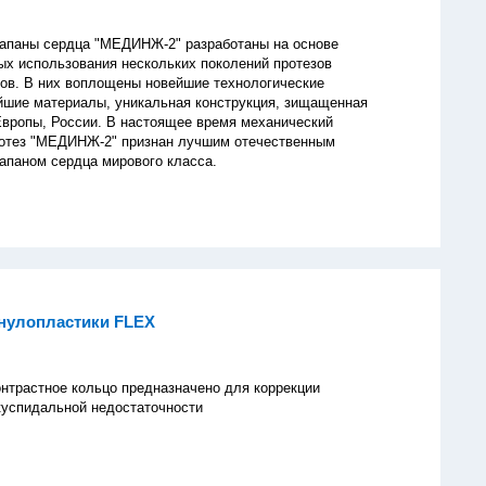
апаны сердца "МЕДИНЖ-2" разработаны на основе
ых использования нескольких поколений протезов
ов. В них воплощены новейшие технологические
йшие материалы, уникальная конструкция, зищащенная
вропы, России. В настоящее время механический
ротез "МЕДИНЖ-2" признан лучшим отечественным
апаном сердца мирового класса.
нулопластики FLEX
онтрастное кольцо предназначено для коррекции
куспидальной недостаточности