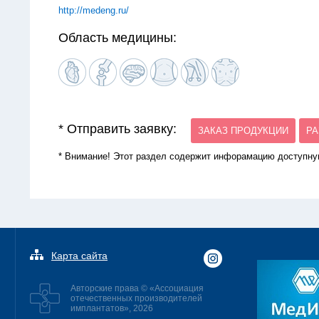
http://medeng.ru/
Область медицины:
* Отправить заявку:
ЗАКАЗ ПРОДУКЦИИ
РА
* Внимание! Этот раздел содержит инфорамацию доступну
Карта сайта
Авторские права © «Ассоциация
отечественных производителей
имплантатов», 2026