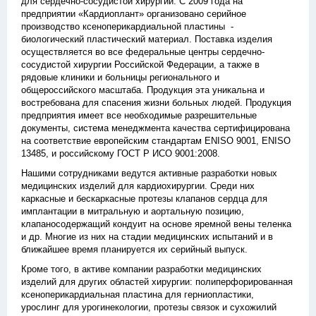
для сердечно-сосудистой хирургии. С 2009 года на
предприятии «Кардиоплант» организовано серийное
производство ксеноперикардиальной пластины -
биологический пластический материал. Поставка изделия
осуществляется во все федеральные центры сердечно-
сосудистой хирургии Российской Федерации, а также в
рядовые клиники и больницы регионального и
общероссийского масштаба. Продукция эта уникальна и
востребована для спасения жизни больных людей. Продукция
предприятия имеет все необходимые разрешительные
документы, система менеджмента качества сертифицирована
на соответствие европейским стандартам ENISO 9001, ENISO
13485, и российскому ГОСТ Р ИСО 9001:2008.
Нашими сотрудниками ведутся активные разработки новых
медицинских изделий для кардиохирургии. Среди них
каркасные и бескаркасные протезы клапанов сердца для
имплантации в митральную и аортальную позицию,
клапаносодержащий кондуит на основе яремной вены теленка
и др. Многие из них на стадии медицинских испытаний и в
ближайшее время планируется их серийный выпуск.
Кроме того, в активе компании разработки медицинских
изделий для других областей хирургии: полиперфорированная
ксеноперикардиальная пластина для герниопластики,
урослинг для урогинекологии, протезы связок и сухожилий